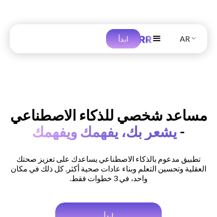
AR
ابدأ
مساعد شخصي للذكاء الاصطناعي
-
يشعر بك، يفهمك ويفهمك
تطبيق مدعوم بالذكاء الاصطناعي يساعدك على تعزيز صحتك
العقلية وتحسين التعلم وبناء عادات صحية أكثر. كل ذلك في مكان
واحد، في 3 خطوات فقط.
ابدأ