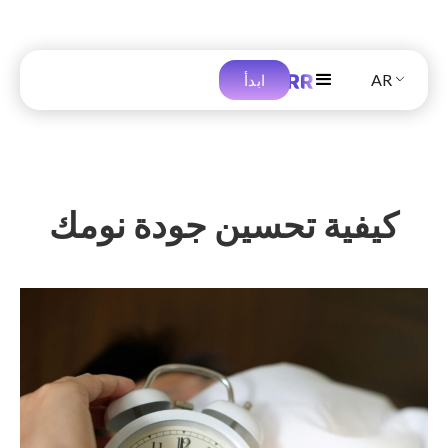
AR
ابدأ
كيفية تحسين جودة نومك