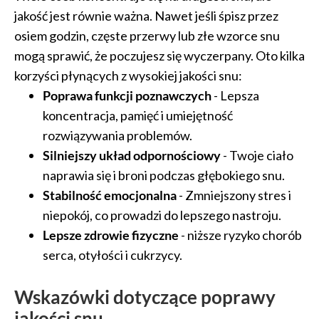
jakość jest równie ważna. Nawet jeśli śpisz przez
osiem godzin, częste przerwy lub złe wzorce snu
mogą sprawić, że poczujesz się wyczerpany. Oto kilka
korzyści płynących z wysokiej jakości snu:
Poprawa funkcji poznawczych
- Lepsza
koncentracja, pamięć i umiejętność
rozwiązywania problemów.
Silniejszy układ odpornościowy
- Twoje ciało
naprawia się i broni podczas głębokiego snu.
Stabilność emocjonalna
- Zmniejszony stres i
niepokój, co prowadzi do lepszego nastroju.
Lepsze zdrowie fizyczne
- niższe ryzyko chorób
serca, otyłości i cukrzycy.
Wskazówki dotyczące poprawy
jakości snu