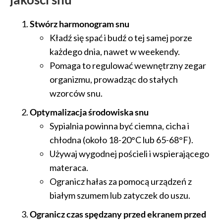
Stwórz harmonogram snu
Kładź się spać i budź o tej samej porze
każdego dnia, nawet w weekendy.
Pomaga to regulować wewnętrzny zegar
organizmu, prowadząc do stałych
wzorców snu.
Optymalizacja środowiska snu
Sypialnia powinna być ciemna, cicha i
chłodna (około 18-20°C lub 65-68°F).
Używaj wygodnej pościeli i wspierającego
materaca.
Ogranicz hałas za pomocą urządzeń z
białym szumem lub zatyczek do uszu.
Ogranicz czas spędzany przed ekranem przed