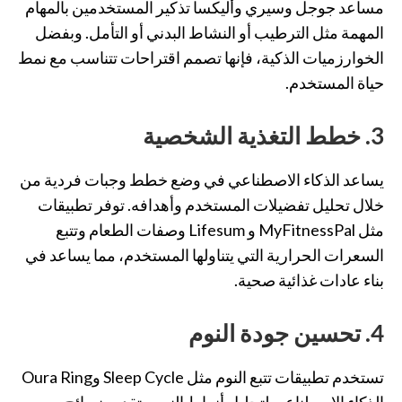
مساعد جوجل وسيري وأليكسا تذكير المستخدمين بالمهام
المهمة مثل الترطيب أو النشاط البدني أو التأمل. وبفضل
الخوارزميات الذكية، فإنها تصمم اقتراحات تتناسب مع نمط
حياة المستخدم.
3. خطط التغذية الشخصية
يساعد الذكاء الاصطناعي في وضع خطط وجبات فردية من
خلال تحليل تفضيلات المستخدم وأهدافه. توفر تطبيقات
مثل MyFitnessPal و Lifesum وصفات الطعام وتتبع
السعرات الحرارية التي يتناولها المستخدم، مما يساعد في
بناء عادات غذائية صحية.
4. تحسين جودة النوم
تستخدم تطبيقات تتبع النوم مثل Sleep Cycle وOura Ring
الذكاء الاصطناعي لتحليل أنماط النوم وتقديم نصائح