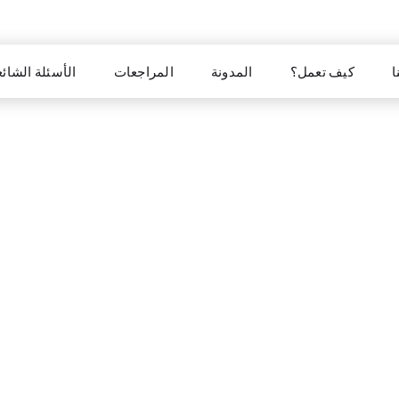
ا
كيف تعمل؟
المدونة
المراجعات
الأسئلة الشائع
لقد فزت بجائزة عن نشاطك اليومي!
ما هو مز
احصل على إنجازات يومية
تحقق من