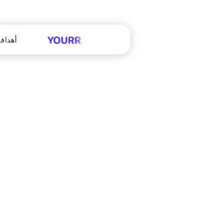
أهدافن