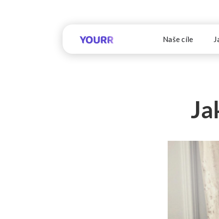
Naše cíle
J
Ja