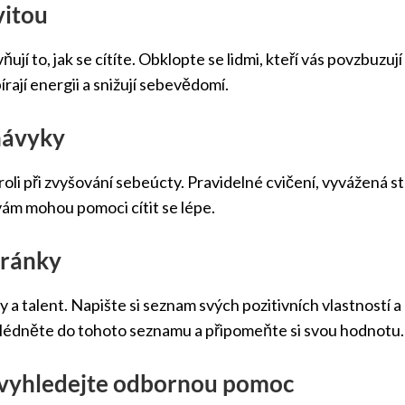
vitou
vňují to, jak se cítíte. Obklopte se lidmi, kteří vás povzbuzu
ají energii a snižují sebevědomí.
 návyky
 roli při zvyšování sebeúcty. Pravidelné cvičení, vyvážená s
vám mohou pomoci cítit se lépe.
stránky
 a talent. Napište si seznam svých pozitivních vlastností a
lédněte do tohoto seznamu a připomeňte si svou hodnotu.
y vyhledejte odbornou pomoc