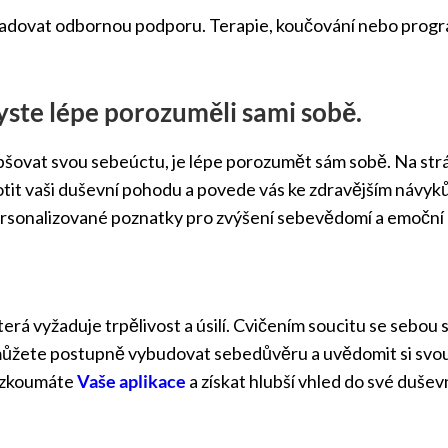
adovat odbornou podporu. Terapie, koučování nebo prog
abyste lépe porozuměli sami sobě.
epšovat svou sebeúctu, je lépe porozumět sám sobě. Na str
tit vaši duševní pohodu a povede vás ke zdravějším návy
ersonalizované poznatky pro zvýšení sebevědomí a emoční
která vyžaduje trpělivost a úsilí. Cvičením soucitu se sebo
 můžete postupně vybudovat sebedůvěru a uvědomit si svo
rozkoumáte
Vaše aplikace
a získat hlubší vhled do své duše