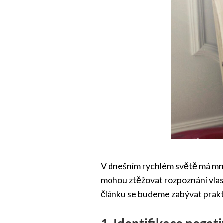
V dnešním rychlém světě má mnoh
mohou ztěžovat rozpoznání vlastn
článku se budeme zabývat prakti
1. Identifikace nega