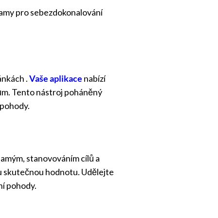
ramy pro sebezdokonalování
ánkách .
Vaše aplikace
nabízí
kům. Tento nástroj poháněný
 pohody.
u samým, stanovováním cílů a
u skutečnou hodnotu. Udělejte
vní pohody.