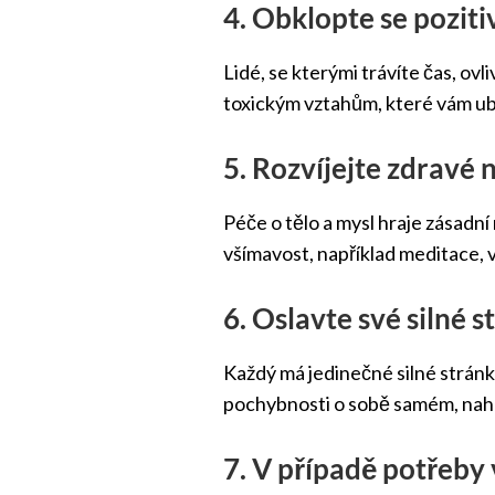
4. Obklopte se poziti
Lidé, se kterými trávíte čas, ovli
toxickým vztahům, které vám ubír
5. Rozvíjejte zdravé
Péče o tělo a mysl hraje zásadní
všímavost, například meditace, 
6. Oslavte své silné 
Každý má jedinečné silné stránky
pochybnosti o sobě samém, nah
7. V případě potřeb