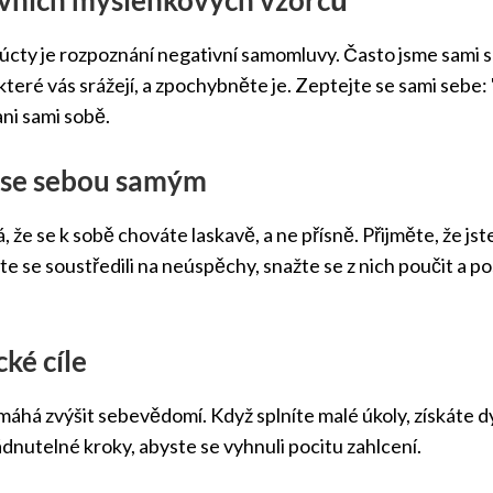
cty je rozpoznání negativní samomluvy. Často jsme sami so
ré vás srážejí, a zpochybněte je. Zeptejte se sami sebe: "
ani sami sobě.
tu se sebou samým
e se k sobě chováte laskavě, a ne přísně. Přijměte, že jste
te se soustředili na neúspěchy, snažte se z nich poučit a p
cké cíle
áhá zvýšit sebevědomí. Když splníte malé úkoly, získáte dy
ládnutelné kroky, abyste se vyhnuli pocitu zahlcení.