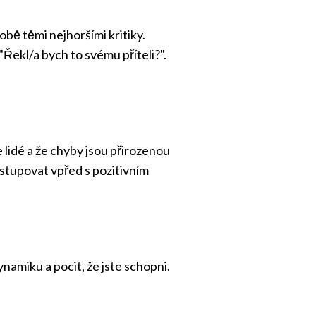
bě těmi nejhoršími kritiky.
Řekl/a bych to svému příteli?".
 lidé a že chyby jsou přirozenou
ostupovat vpřed s pozitivním
namiku a pocit, že jste schopni.