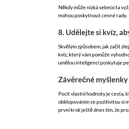
Někdy může nízká sebeúcta vyž
mohou poskytnout cenné rady.
8. Udělejte si kvíz, 
Skvělým způsobem, jak začít zl
kvíz, který vám pomůže vyhodno
umělou inteligencí poskytuje p
Závěrečné myšlenky
Pocit vlastní hodnoty je cesta, 
obklopováním se pozitivitou si
první krok ještě dnes tím, že p