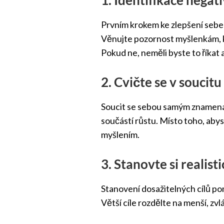
Prvním krokem ke zlepšení sebeú
Věnujte pozornost myšlenkám, kte
Pokud ne, neměli byste to říkat 
2. Cvičte se v souci
Soucit se sebou samým znamená, ž
součástí růstu. Místo toho, abys
myšlením.
3. Stanovte si realisti
Stanovení dosažitelných cílů pom
Větší cíle rozdělte na menší, zv