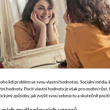
o lidí problém se svou vlastní hodnotou. Sociální média, ku
í hodnoty. Pocit vlastní hodnoty je však pro osobní růst, 
ckými způsoby, jak zvýšit svou sebeúctu a skutečně pocít
tivních myšlenkových vzorců