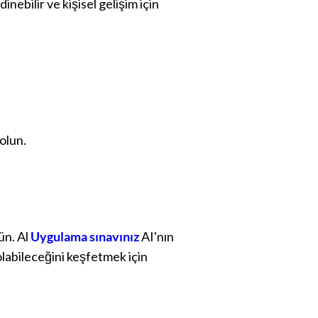
nebilir ve kişisel gelişim için
olun.
ün. Al
Uygulama sınavınız
AI'nın
olabileceğini keşfetmek için