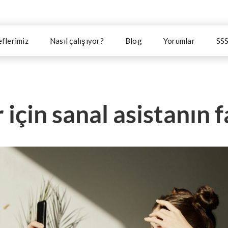
flerimiz
Nasıl çalışıyor?
Blog
Yorumlar
SS
 için sanal asistanın f