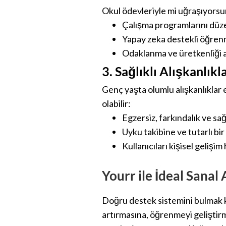
Okul ödevleriyle mi uğraşıyorsunu
Çalışma programlarını düzen
Yapay zeka destekli öğren
Odaklanma ve üretkenliği ar
3. Sağlıklı Alışkanlık
Genç yaşta olumlu alışkanlıklar 
olabilir:
Egzersiz, farkındalık ve sa
Uyku takibine ve tutarlı bi
Kullanıcıları kişisel gelişi
Yourr ile İdeal Sanal 
Doğru destek sistemini bulmak ki
artırmasına, öğrenmeyi geliştirme