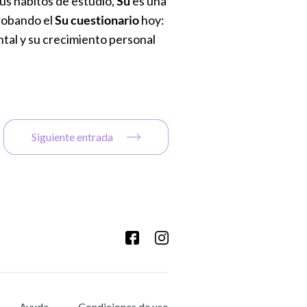
us hábitos de estudio,
Su
es una
obando el
Su cuestionario
hoy:
ental y su crecimiento personal
Siguiente entrada
Ayuda
Condiciones de uso