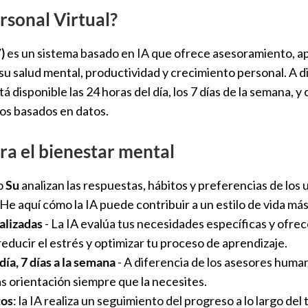
rsonal Virtual?
)
es un sistema basado en IA que ofrece asesoramiento, ap
su salud mental, productividad y crecimiento personal. A di
á disponible las 24 horas del día, los 7 días de la semana, y
os basados en datos.
ara el bienestar mental
o
Su
analizan las respuestas, hábitos y preferencias de los
 aquí cómo la IA puede contribuir a un estilo de vida más
lizadas
- La IA evalúa tus necesidades específicas y ofre
educir el estrés y optimizar tu proceso de aprendizaje.
día, 7 días a la semana
- A diferencia de los asesores human
as orientación siempre que la necesites.
tos
: la IA realiza un seguimiento del progreso a lo largo de