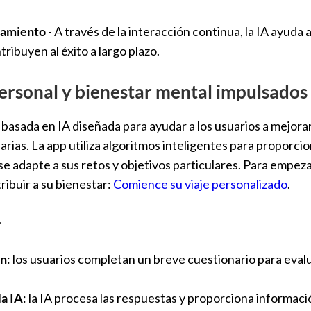
tamiento
- A través de la interacción continua, la IA ayuda 
ribuyen al éxito a largo plazo.
ersonal y bienestar mental impulsados 
basada en IA diseñada para ayudar a los usuarios a mejorar
iarias. La app utiliza algoritmos inteligentes para proporcio
e adapte a sus retos y objetivos particulares. Para empeza
ibuir a su bienestar:
Comience su viaje personalizado
.
r
ón
: los usuarios completan un breve cuestionario para evalu
la IA
: la IA procesa las respuestas y proporciona informac