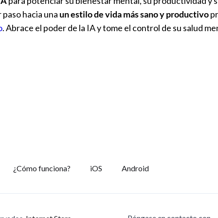
IA
para potenciar su bienestar mental, su productividad y s
r paso hacia una
un estilo de vida más sano y productivo
pr
o
. Abrace el poder de la IA y tome el control de su salud m
¿Cómo funciona?
iOS
Android
Póngase en contacto con